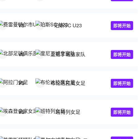
珀斯SC U23
VS
即将开始
度尼丁城皇家队
VS
即将开始
布伦达拉鹰女足
VS
即将开始
班特列女足
VS
即将开始