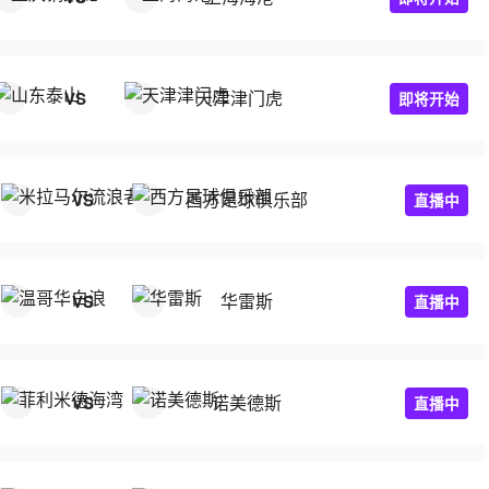
天津津门虎
VS
即将开始
西方足球俱乐部
VS
直播中
华雷斯
VS
直播中
诺美德斯
VS
直播中