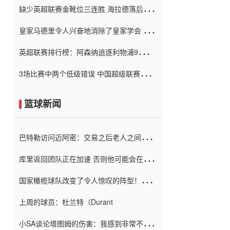
缺少英超联赛金靴位三连胜 海拉德落后6球
窗口
只有两个连续三个连续三靴
皇家马德里令人兴奋地消除了皇家学会 安
彭负责造成巨大的灾难！
英超联赛排行榜：阿森纳追逐利物浦9分 曼
联连续三件坏事
3场比赛中两个低级错误 中国超级联赛的前
守门员很老 是时候让位了 最好的继任者出
现
篮球新闻
巴特勒访问迈阿密：交易之后老人之间的第
一场比赛 要解决热情的怨恨
库里返回团队正在加速 否则他可能会在下
一天回到场地！巴特勒迈阿密的纸牌游戏引
国家橄榄球队改变了令人惊叹的阵型！伊万
起了人们的关注
（Ivan
上周的球员：杜兰特（Durant
小SA谈论塔图姆的伤害：我感到非常不舒