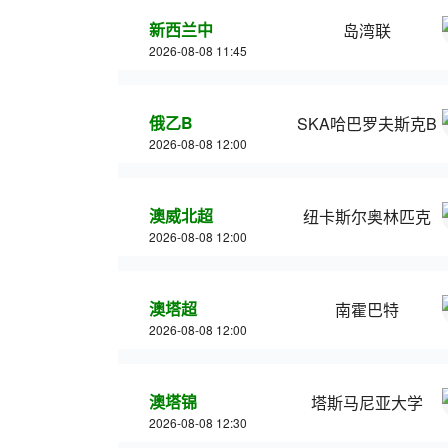
新西兰中
岛湾联
2026-08-08 11:45
俄乙B
SKA哈巴罗夫斯克B
2026-08-08 12:00
澳威北超
纽卡斯尔奥林匹克
2026-08-08 12:00
澳塔超
南霍巴特
2026-08-08 12:00
澳塔锦
塔斯马尼亚大学
2026-08-08 12:30