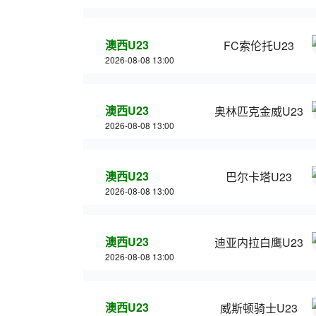
澳西U23
FC索伦托U23
2026-08-08 13:00
澳西U23
奥林匹克金威U23
2026-08-08 13:00
澳西U23
巴尔卡塔U23
2026-08-08 13:00
澳西U23
迪亚内拉白鹰U23
2026-08-08 13:00
澳西U23
威斯顿骑士U23